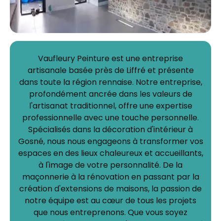
Vaufleury Peinture est une entreprise
artisanale basée près de Liffré et présente
dans toute la région rennaise. Notre entreprise,
profondément ancrée dans les valeurs de
l'artisanat traditionnel, offre une expertise
professionnelle avec une touche personnelle.
Spécialisés dans la décoration d'intérieur à
Gosné, nous nous engageons à transformer vos
espaces en des lieux chaleureux et accueillants,
à l'image de votre personnalité. De la
maçonnerie à la rénovation en passant par la
création d'extensions de maisons, la passion de
notre équipe est au cœur de tous les projets
que nous entreprenons. Que vous soyez