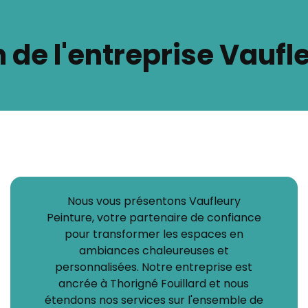
 de l'entreprise Vaufl
Nous vous présentons Vaufleury
Peinture, votre partenaire de confiance
pour transformer les espaces en
ambiances chaleureuses et
personnalisées. Notre entreprise est
ancrée à Thorigné Fouillard et nous
étendons nos services sur l'ensemble de