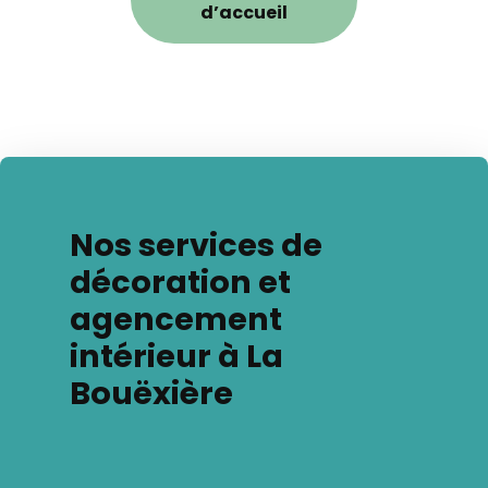
d’accueil
Nos services de
décoration et
agencement
intérieur à La
Bouëxière